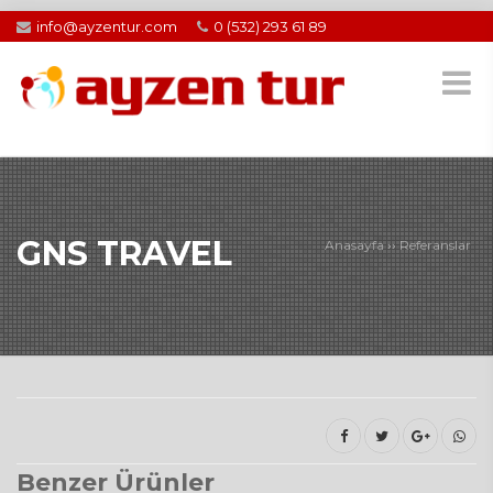
info@ayzentur.com
0 (532) 293 61 89
GNS TRAVEL
Anasayfa
››
Referanslar
Benzer Ürünler